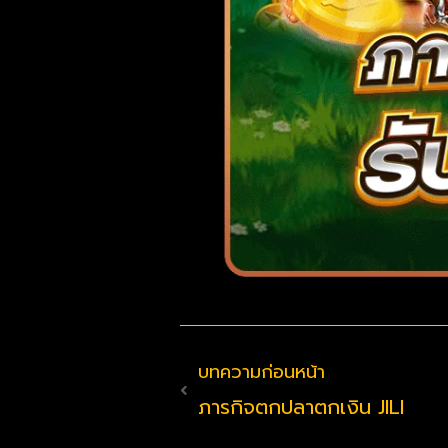
บทความก่อนหน้า
ภารกิจตกปลาตกเงิน JILI