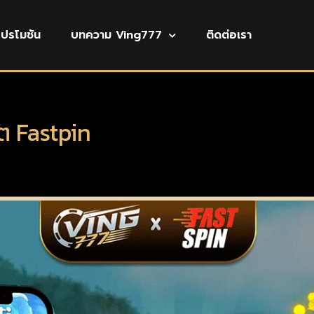
โปรโมชัน
บทความ Ving777
ติดต่อเรา
ต Fastpin