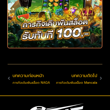
บทความก่อนหน้า
บทความถัดไป
ภารกิจเดิมพันสล็อต NAGA
ภารกิจเดิมพันสล็อต Mancala