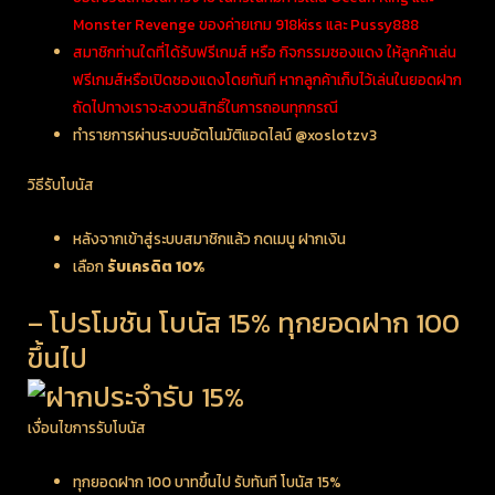
Monster Revenge ของค่ายเกม 918kiss และ Pussy888
สมาชิกท่านใดที่ได้รับฟรีเกมส์ หรือ กิจกรรมซองแดง ให้ลูกค้าเล่น
ฟรีเกมส์หรือเปิดซองแดงโดยทันที หากลูกค้าเก็บไว้เล่นในยอดฝาก
ถัดไปทางเราจะสงวนสิทธิ์ในการถอนทุกกรณี
ทำรายการผ่านระบบอัตโนมัติแอดไลน์ @xoslotzv3
วิธีรับโบนัส
หลังจากเข้าสู่ระบบสมาชิกแล้ว กดเมนู ฝากเงิน
เลือก
รับเครดิต 10%
– โปรโมชัน โบนัส 15% ทุกยอดฝาก 100
ขึ้นไป
เงื่อนไขการรับโบนัส
ทุกยอดฝาก 100 บาทขึ้นไป รับทันที โบนัส 15%