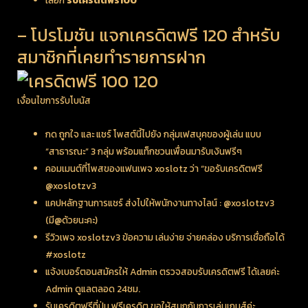
เลือก
รับเครดิตฟรี100
– โปรโมชัน
แจกเครดิตฟรี 120
สำหรับ
สมาชิกที่เคยทำรายการฝาก
เงื่อนไขการรับโบนัส
กด ถูกใจ และ แชร์ โพสต์นี้ไปยัง กลุ่มเฟสบุคของผู้เล่น แบบ
“สาธารณะ” 3 กลุ่ม พร้อมแท็กชวนเพื่อนมารับเงินฟรีๆ
คอมเมนต์ที่โพสของแฟนเพจ xoslotz ว่า “ขอรับเครดิตฟรี
@xoslotzv3
แคปหลักฐานการแชร์ ส่งไปให้พนักงานทางไลน์ : @xoslotzv3
(มี@ด้วยนะคะ)
รีวิวเพจ xoslotzv3 ข้อความ เล่นง่าย จ่ายคล่อง บริการเชื่อถือได้
#xoslotz
แจ้งเบอร์ตอนสมัครให้ Admin ตรวจสอบรับเครดิตฟรี ได้เลยค่ะ
Admin ดูแลตลอด 24ชม.
รับเครดิตฟรีที่ปุ่ม ฟรีเครดิต ขอให้สนุกกับการเล่นเกมส์ค่ะ