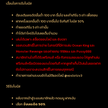
เงื่อนไขการรับโบนัส
ต้องเติมเครดิตขั้นต่ำ 100 บาท ขึ้นไป และทำเทิร์น 5 เท่า เพื่อถอน
ฝากครั้งแรกขั้นต่ำ 100 บาทขึ้นไป รับทันที โบนัส 50%
ทำยอดเทิร์น 5 เท่า เท่านั้น
ทำได้เท่าไหร่รับไปเลยเต็มจำนวน
เล่นได้เฉพาะ สล็อตออนไลน์ และ ยิงปลา
ขอสงวนสิทธิ์ในการจ่าย ในกรณีที่มีการเล่น Ocean King และ
Monster Revenge ของค่ายเกม 918kiss และ Pussy888
สมาชิกท่านใดที่ได้รับฟรีเกมส์ หรือ กิจกรรมซองแดง ให้ลูกค้าเล่น
ฟรีเกมส์หรือเปิดซองแดงโดยทันที หากลูกค้าเก็บไว้เล่นในยอดฝาก
ถัดไปทางเราจะสงวนสิทธิ์ในการถอนทุกกรณี
ทำรายการผ่านระบบอัตโนมัติแอดไลน์ @xoslotzv3
วิธีรับโบนัส
หลังจากเข้าสู่ระบบสมาชิกแล้ว กดเมนู ฝากเงิน
เลือก
รับเครดิต 50%