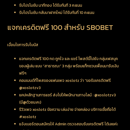
รับโปรโมชัน นาทีทอง ได้รับทันที 3 คะแนน
รับโปรโมชัน กลับมาฝากใหม่ ได้รับทันที่ 10 คะแนน
แจกเครดิตฟรี 100 สำหรับ SBOBET
เงื่อนไขการรับโบนัส
แจกเครดิตฟรี 100 กด ถูกใจ และ แชร์ โพสต์นี้ไปยัง กลุ่มเฟสบุค
ของผู้เล่น แบบ “สาธารณะ” 3 กลุ่ม พร้อมแท็กชวนเพื่อนมารับเงิน
ฟรีๆ
คอมเมนต์ที่โพสของแฟนเพจ xoslotz ว่า “ขอรับเครดิตฟรี
@xoslotzv3
แคปหลักฐานการแชร์ ส่งไปให้พนักงานทางไลน์ : @xoslotzv3
(มี@ด้วยนะคะ)
รีวิวเพจ xoslotz ข้อความ เล่นง่าย จ่ายคล่อง บริการเชื่อถือได้
#xoslotz
แจ้งเบอร์ตอนสมัครให้ Admin ตรวจสอบรับเครดิตฟรี ได้เลยค่ะ