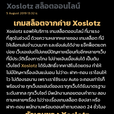
Xoslotz สล็อตออนไลน์
5 August 2019
13:32 น.
เกมสล็อตจากค่าย Xoslotz
Xoslotz แอพให้บริการ เกมสล็อตออนไลน์ ที่มาแรง
ที่สุดในช่วงนี้ ด้วยความหลากหลายของ เกมสล็อต ที่มี
ให้เลือกเล่นจำนวนมาก และยังเล่นได้ง่าย แจ๊คพ็อตแตก
บ่อย เว็บเอเย่นต์ไม่เคยมีปัญหาเหมือนกับอีกหลายๆเว็บ
ที่มีประวัติเรื่องการโกง ไม่จ่ายเงินเมื่อเล่นได้ เป็นต้น
เว็บไซต์
Xoslotz
ได้รับสิทธิ์จากคาสิโนโดยตรง ทำให้
ไม่มีปัญหาเรื่องเงินแน่นอน ไม่ว่าจะ ฝาก-ถอน เราโอนให้
ไว ไม่ต้องรอนาน เพราะเราใช้ระบบ Auto จะถอนเท่าไรก็
พร้อมจ่าย ทุกเว็บเอเย่นต์ของเราทุกเว็บได้รับมาตรฐาน
ระดับสากล ทุกเว็บไซต์ มีพนักงานคอยตอบคำถาม สอบ
ถามหลายๆเรื่อง ไม่ว่าจะเรื่องเกมสล็อต ยิงปลา หรือ
ฝาก-ถอน พนักงานพร้อมตอบคำถามตลอด 24 ชั่วโมง