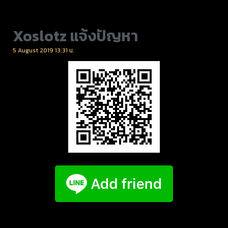
Xoslotz แจ้งปัญหา
5 August 2019
13:31 น.