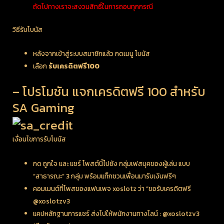
ถัดไปทางเราจะสงวนสิทธิ์ในการถอนทุกกรณี
วิธีรับโบนัส
หลังจากเข้าสู่ระบบสมาชิกแล้ว กดเมนู โบนัส
เลือก
รับเครดิตฟรี100
–
โปรโมชัน แจกเครดิตฟรี 100 สำหรับ
SA Gaming
เงื่อนไขการรับโบนัส
กด ถูกใจ และ แชร์ โพสต์นี้ไปยัง กลุ่มเฟสบุคของผู้เล่น แบบ
“สาธารณะ” 3 กลุ่ม พร้อมแท็กชวนเพื่อนมารับเงินฟรีๆ
คอมเมนต์ที่โพสของแฟนเพจ xoslotz ว่า “ขอรับเครดิตฟรี
@xoslotzv3
แคปหลักฐานการแชร์ ส่งไปให้พนักงานทางไลน์ : @xoslotzv3